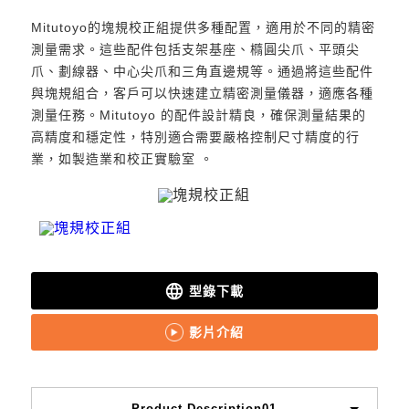
確保測量結果的追朔性與高精度和穩定性，尤其在嚴格控制
Mitutoyo的塊規校正組提供多種配置，適用於不同的精密
尺寸精度
測量需求。這些配件包括支架基座、橢圓尖爪、平頭尖
的行業，例如製造業品管室和校正實驗室 。
爪、劃線器、中心尖爪和三角直邊規等。通過將這些配件
與塊規組合，客戶可以快速建立精密測量儀器，適應各種
測量任務。Mitutoyo 的配件設計精良，確保測量結果的
高精度和穩定性，特別適合需要嚴格控制尺寸精度的行
業，如製造業和校正實驗室 。
language
型錄下載
影片介紹
Product Description01