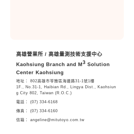
高雄營業所 / 高雄量測技術支援中心
3
Kaohsiung Branch and M
Solution
Center Kaohsiung
802高雄市苓雅區海邊路31-1號1樓
1F., No.31-1, Haibian Rd., Lingya Dist., Kaohsiun
g City 802, Taiwan (R.O.C.)
(07) 334-6168
(07) 334-6160
angeline@mitutoyo.com.tw