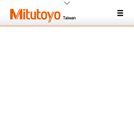
MiSTAR 555
「適合任何設置環境的
量測儀器」的CNC三次
元量測儀
掌握效率，量測升級，立即洽詢！