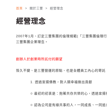
首頁
> 關於三豐 > 經營理念
經營理念
2007年1月、訂定三豐集團的倫理規範(「三豐集團倫
三豐集團企業理念。
創辦人於創業時所託付的願望
恆久不變、是三豐營運的原點、也是全體員工內心的寄託
1. 透過宣揚佛教，對人類幸福做出貢獻
○
最初的初衷是：抱著共存共榮的心，透過宣揚
○
認為公司是有緣共事的人，一同成長、一同追