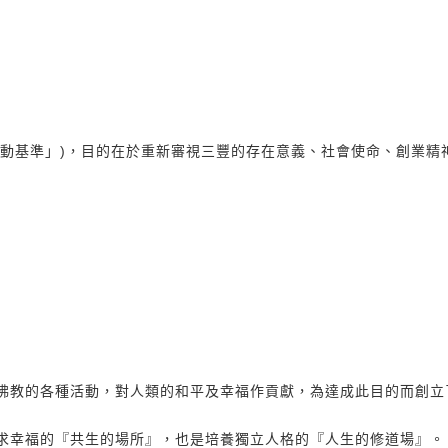
理行動基準」)，目的在於重新審視三豐的存在意義、社會使命、創業
佛教的各種活動，對人類的和平及幸福作貢獻，為達成此目的而創立
求幸福的『共生的場所』，也是培養獨立人格的『人生的修道場』。