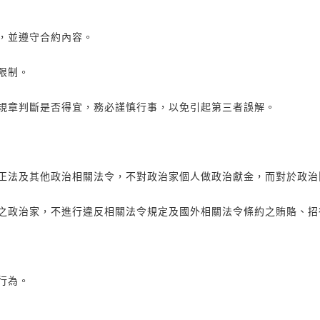
，並遵守合約內容。
限制。
規章判斷是否得宜，務必謹慎行事，以免引起第三者誤解。
正法及其他政治相關法令，不對政治家個人做政治獻金，而對於政治
之政治家，不進行違反相關法令規定及國外相關法令條約之賄賂、招
行為。