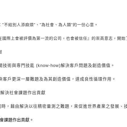
"不給別人添麻煩"、"為社會、為人類"的一份心意。
在國際上會被評價為第一流的公司，也會被信任』的崇高意志，開始
獻
關技術與専門技能
(know-how)
解決客戶問題
及創造價值。
決客戶更深一層難題及為其創造價值，達成良性循環作用。
、解決社會課題作出貢獻
同時，藉由解決以往精密量測之難題，來促進世界產業之發展、
會課題作出貢獻。