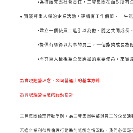
•
為持續克盡社會責任，三豐集團在面對所有
●
實踐尊重人權的企業活動，建構有工作價值、「生
•
建立一個使員工能引以為傲、隨之共同成長
•
提供有縁得以共事的員工，一個能夠成長為
•
將尊重人權視為企業應盡的重要使命，來實
為實現經營理念，公司營運上的基本方針
為實現經營理念的行動指針
三豐集團倫理行動準則，為三豐集團幹部與員工於企業活
若逢企業利益與倫理行動準則牴觸之情況時，我們必須毫