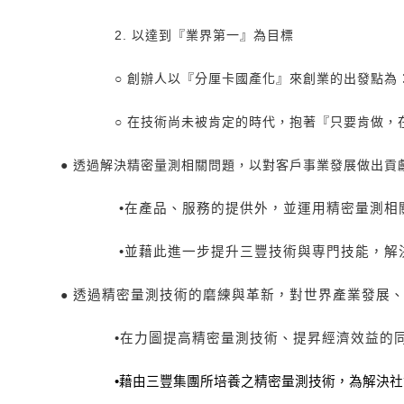
2. 以達到『業界第一』為目標
○
創辦人以『分厘卡國產化』來創業的出發點為：
○
在技術尚未被肯定的時代，抱著『只要肯做，
●
透過解決精密量測相關問題，以對客戶事業發展做出貢
•
在產品、服務的提供外，並運用精密量測相
•
並藉此進一步提升三豐技術與専門技能，解
●
透過精密量測技術的磨練與革新，對世界產業發展
•
在力圖提高精密量測技術、提昇經濟效益的
•
藉由三豐集團所培養之精密量測技術，為解決社