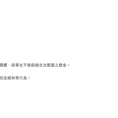
團體、政黨也不做超越合法範圍之獻金。
待及贈與等行為。