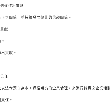
創價值作出貢獻
公正之關係，並持續發展彼此的信賴關係。
出貢獻
動。
作出貢獻。
的信任
並以法令遵守為本，遵循崇高的企業倫理，來進行誠實之企業活
明責任。