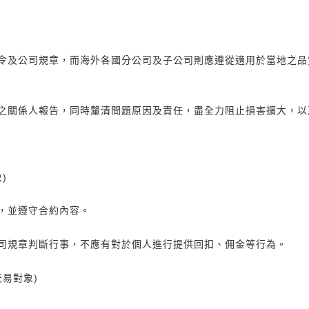
令及公司規章，而海外各國分公司及子公司則應遵從適用於當地之品
之關係人報告，同時釐清問題原因及責任，盡全力阻止損害擴大，以
)
，並遵守合約內容。
司規章判斷行事，不應有對於個人進行提供回扣、佣金等行為。
交易對象)