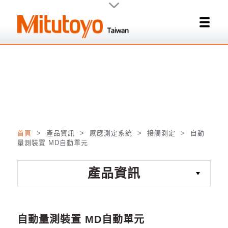
首頁
> 產品資訊 > 感應測定系統 > 接觸測定 >
自動
關閉
量測裝置 MD自動單元
產品資訊
自動量測裝置 MD自動單元