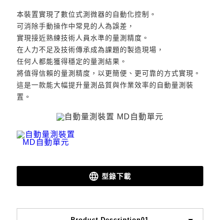
本裝置實現了數位式測微器的自動化控制。
可消除手動操作中常見的人為誤差，
實現接近熟練技術人員水準的量測精度。
在人力不足及技術傳承成為課題的製造現場，
任何人都能獲得穩定的量測結果。
將值得信賴的量測精度，以更簡便、更可靠的方式實現。
這是一款能大幅提升量測品質與作業效率的自動量測裝
置。
language
型錄下載
Product Description01