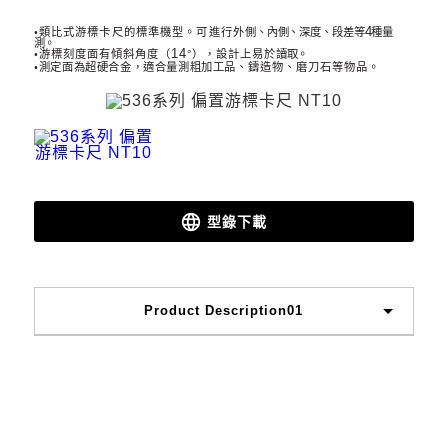
4
側、內側、深度、段差等
種量
•類比式游標卡尺的標準機型。可進行外
測。
14
•
游標刻度面有傾斜角度（
°
），設計上易於
讀取。
•
測定面為超硬合金，適合量測粗加工品、
鑄造物、磨刀石等物品。
language
型錄下載
Product Description01