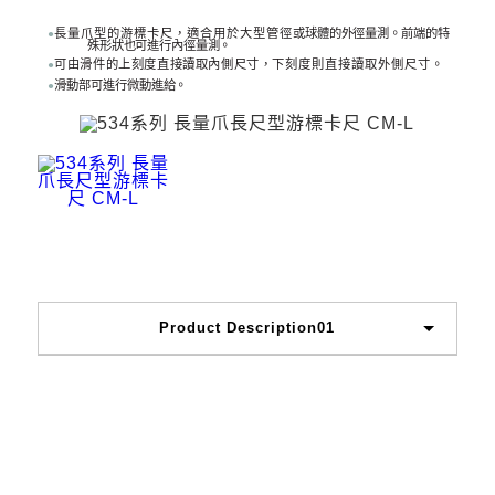
長量爪型的游標卡尺，適合用於大型管徑
或球體的外徑量測。前端的特
●
殊形狀也可進行內徑量測。
可由滑件的上刻度直接讀取內側尺寸，下
刻度則直接讀取外側尺寸。
●
滑動部可進行微動進給。
●
Product Description01