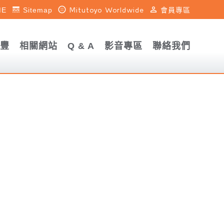
line_style
blur_circular
perm_identity
ME
Sitemap
Mitutoyo Worldwide
會員專區
豐
相關網站
Q & A
影音專區
聯絡我們