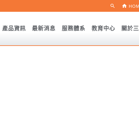
home
search
HO
產品資訊
最新消息
服務體系
教育中心
關於三