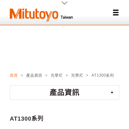
遠心光學式
有效抗汙
W
Sensor,
首頁
> 產品資訊 > 光學尺 > 光學尺 >
AT1300系列
■
支援
Fanuc/
三菱電機
CNC
系列與
MR-J3,MR-J4
系列控制
器
產品資訊
■
有高精度型以及高剛性型兩種規格
關閉
■
解析度
:0.01/0.05/0.001um
AT1300系列
■
高精度型
:2+2L0/1000(um)
高剛性型
:3+3L0/1000(um)