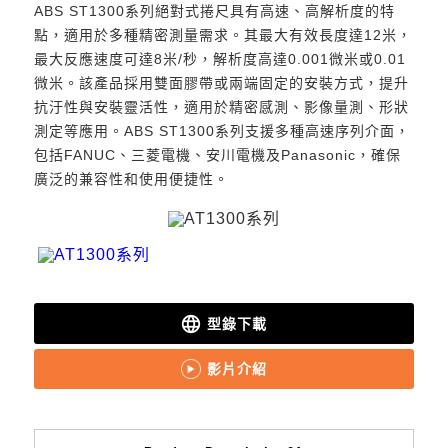
ABS ST1300系列絕對式捲尺具有高速、高解析度的特
點，適用於多種精密測量需求。其最大有效長度達12米，
■
高精度型
:100~1000mm
高剛性型
:100~2200mm
最大反應速度可達8米/秒，解析度高達0.001微米或0.01
微米。該產品採用雙面膠帶或兩端固定的安裝方式，提升
抗汙性與安裝靈活性，適用於精密感測、影像量測、形狀
測定等應用。ABS ST1300系列支援多種高速序列介面，
包括FANUC、三菱電機、安川電機及Panasonic，確保
廣泛的兼容性和使用便捷性。
language
型錄下載
影片介紹