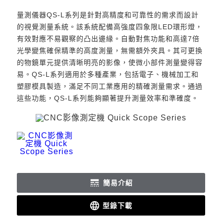
量測儀器QS-L系列是針對高精度和可靠性的需求而設計
的視覺測量系統。該系統配備高強度四象限LED環形燈，
有效對應不易觀察的凸出邊緣。自動對焦功能和高達7倍
光學變焦確保精準的高度測量，無需額外夾具。其可更換
的物鏡單元提供清晰明亮的影像，使微小部件測量變得容
易。QS-L系列適用於多種產業，包括電子、機械加工和
塑膠模具製造，滿足不同工業應用的精確測量需求。通過
這些功能，QS-L系列能夠顯著提升測量效率和準確度。
line_style
簡易介紹
language
型錄下載