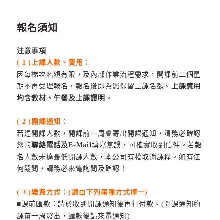
報名須知
注意事項
( 1 )上課人數、費用：
因每梯次名額有限，及內部作業流程需求，開課前二個星
期不再受理報名，報名後即為您保留上課名額。
上課費用
均含教材、午餐及上課證明
。
( 2 )開課通知：
若達開課人數，開課前一周會寄出開課通知，請務必確認
您的
聯絡電話及E-Mail
填寫無誤，可確實收到信件。若報
名人數未達最低開課人數，本公司有權取消課程。如有任
何疑問，請務必來電詢問及確認！
( 3 )繳費方式：(請由下列兩種方式擇一)
■課前匯款：請於收到開課通知後再行付款。(開課通知約
課前一周發出，匯款後請來電通知)